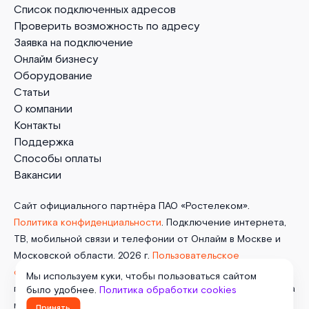
Список подключенных адресов
Проверить возможность по адресу
Заявка на подключение
Онлайм бизнесу
Оборудование
Статьи
О компании
Контакты
Поддержка
Способы оплаты
Вакансии
Сайт официального партнёра ПАО «Ростелеком».
Политика конфиденциальности
. Подключение интернета,
ТВ, мобильной связи и телефонии от Онлайм в Москве и
Московской области. 2026 г.
Пользовательское
соглашение
.
Политика обработки cookies
. Отписаться от
Мы используем куки, чтобы пользоваться сайтом
получения
информационных рассылок
от данного ресурса
было удобнее.
Политика обработки cookies
можно на
странице
.
Принять