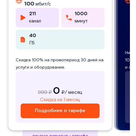
100
100
100
100
100
100
8
мбит/с
мбит/с
мбит/с
мбит/с
мбит/с
мбит/с
211
211
211
211
211
211
2000
1000
1000
2000
25000
25000
канал
канал
канал
канал
канал
канал
минут
минут
минут
минут
фильмов
фильмов
40
40
40
40
1000
1000
40
40
Гб
Гб
Гб
Гб
минут
минут
Гб
Гб
Скидка 100% на промопериод 30 дней на
Скидка 100% на промопериод 30 дней на
Низки
Низк
Скидка 100% на промопериод 30 дней на
услуги и оборудование. Указанная
Скидка 100% на промопериод 30 дней на
услуги и оборудование. Указанная
100% 
100%
услуги и оборудование.
стоимость услуг является постоянной
услуги и оборудование.
стоимость услуг является постоянной
Низкий
и обо
и об
навсегда!
навсегда!
0
0
0
0
1290 ₽
990 ₽
1290 ₽
990 ₽
₽/ месяц
₽/ месяц
₽/ месяц
₽/ месяц
1290
990
Скидка на 1 месяц
Скидка на 1 месяц
Скидка на 1 месяц
Скидка на 1 месяц
₽/ месяц
₽/ месяц
Подробнее о тарифе
Подробнее о тарифе
Подробнее о тарифе
Подробнее о тарифе
Подробнее о тарифе
Подробнее о тарифе