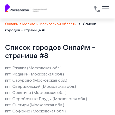
Онлайм в Москве и Московской области
›
Список
городов - страница #8
Список городов Онлайм -
страница #8
пгт. Ржавки (Московская обл.)
пгт. Родники (Московская обл.)
пгт. Сабурово (Московская обл.)
пгт. Свердловский (Московская обл.)
пгт. Селятино (Московская обл.)
пгт. Серебряные Пруды (Московская обл.)
пгт. Снегири (Московская обл.)
пгт. Софрино (Московская обл.)