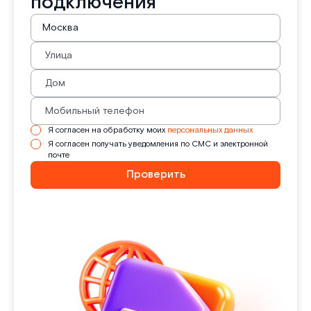
подключения
Я согласен на обработку моих
персональных данных
Я согласен получать уведомления по СМС и электронной
почте
Проверить