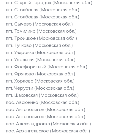
пгт. Старый Городок (Московская обл.)
пгт. Столбовая (Московская обл.)
пгт. Столбовая (Московская обл.)
пгт. Сычево (Московская обл.)
пгт. Томилино (Московская обл.)
пгт. Троицкое (Московская обл.)
пгт. Тучково (Московская обл.)
пгт. Уваровка (Московская обл.)
пгт. Удельная (Московская обл.)
пгт. Фосфоритный (Московская обл.)
пгт. Фряново (Московская обл.)
пгт. Хорлово (Московская обл.)
пгт. Черусти (Московская обл.)
пгт. Шаховская (Московская обл.)
пос. Авсюнино (Московская обл.)
пос. Автополигон (Московская обл.)
пос. Автополигон (Московская обл.)
пос. Александровка (Московская обл.)
пос. Архангельское (Московская обл.)