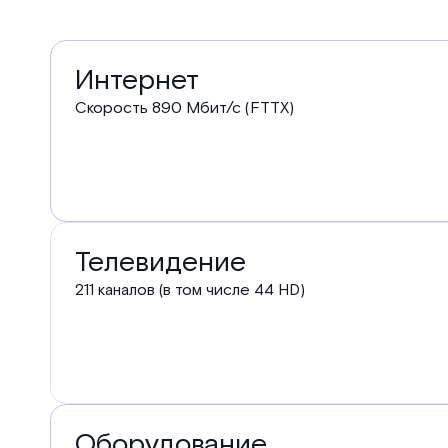
Услуги
Интернет
в
Скорость
890
Мбит/с (FTTX)
тарифе
Телевидение
211 каналов (в том числе 44 HD)
Оборудование